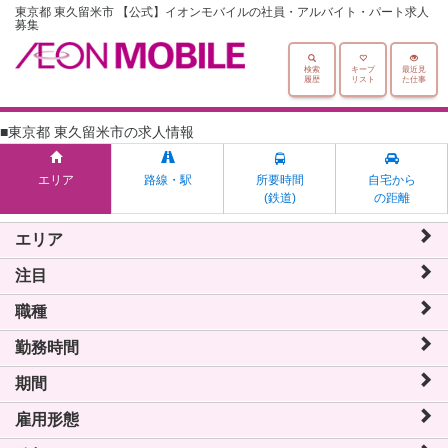
東京都 東久留米市 【公式】イオンモバイルの社員・アルバイト・パート求人
募集
検索
キープ
最近見
履歴
リスト
た仕事
■東京都 東久留米市の求人情報
エリア
路線・駅
所要時間
自宅から
(鉄道)
の距離
エリア
注目
職種
勤務時間
期間
雇用形態