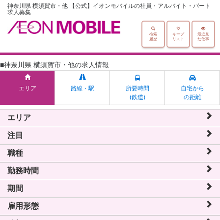
神奈川県 横須賀市・他 【公式】イオンモバイルの社員・アルバイト・パート
求人募集
検索
キープ
最近見
履歴
リスト
た仕事
■神奈川県 横須賀市・他の求人情報
エリア
路線・駅
所要時間
自宅から
(鉄道)
の距離
エリア
注目
職種
勤務時間
期間
雇用形態