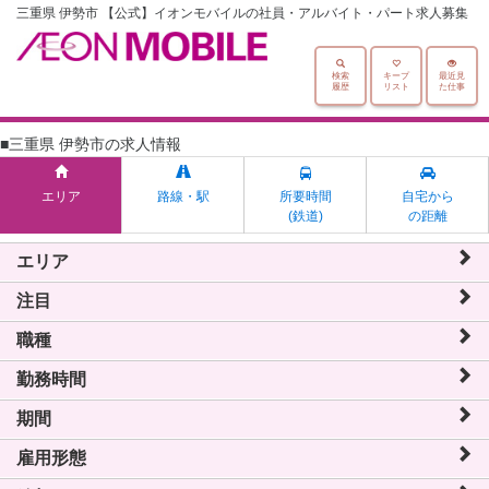
三重県 伊勢市 【公式】イオンモバイルの社員・アルバイト・パート求人募集
検索
キープ
最近見
履歴
リスト
た仕事
■三重県 伊勢市の求人情報
エリア
路線・駅
所要時間
自宅から
(鉄道)
の距離
エリア
注目
職種
勤務時間
期間
雇用形態