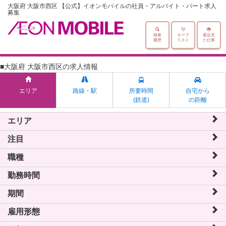
大阪府 大阪市西区 【公式】イオンモバイルの社員・アルバイト・パート求人
募集
検索
キープ
最近見
履歴
リスト
た仕事
■大阪府 大阪市西区の求人情報
エリア
路線・駅
所要時間
自宅から
(鉄道)
の距離
エリア
注目
職種
勤務時間
期間
雇用形態