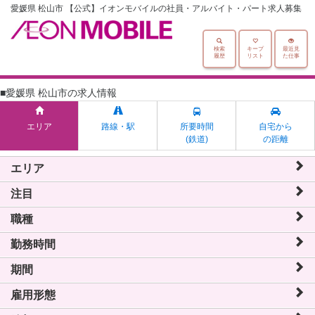
愛媛県 松山市 【公式】イオンモバイルの社員・アルバイト・パート求人募集
検索
キープ
最近見
履歴
リスト
た仕事
■愛媛県 松山市の求人情報
エリア
路線・駅
所要時間
自宅から
(鉄道)
の距離
エリア
注目
職種
勤務時間
期間
雇用形態