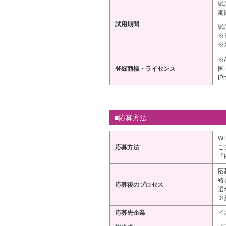
試
期
試用期間
試
※
※
※
登録商標・ライセンス
国
i
■応募方法
W
応募方法
こ
「
応
絡
応募後のプロセス
選
※
応募先企業
イ