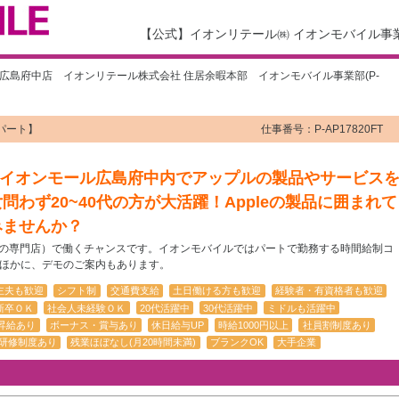
【公式】イオンリテール㈱ イオンモバイル事
M広島府中店 イオンリテール株式会社 住居余暇本部 イオンモバイル事業部(P-
パート】
仕事番号：P-AP17820FT
い！イオンモール広島府中内でアップルの製品やサービス
わず20~40代の方が大活躍！Appleの製品に囲まれて
みませんか？
公認の専門店）で働くチャンスです。イオンモバイルではパートで勤務する時間給制コ
ほかに、デモのご案内もあります。
主夫も歓迎
シフト制
交通費支給
土日働ける方も歓迎
経験者・有資格者も歓迎
新卒ＯＫ
社会人未経験ＯＫ
20代活躍中
30代活躍中
ミドルも活躍中
昇給あり
ボーナス・賞与あり
休日給与UP
時給1000円以上
社員割制度あり
研修制度あり
残業ほぼなし(月20時間未満)
ブランクOK
大手企業