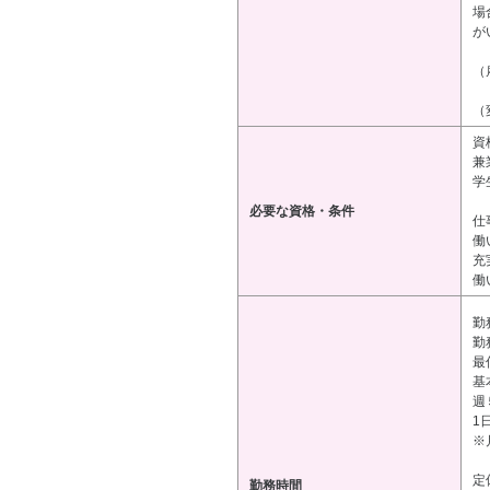
場
が
（
（
資
兼
学
必要な資格・条件
仕
働
充
働
勤
勤務
最
基
週
1
※
定
勤務時間