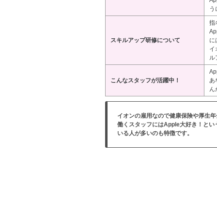
A
う
指
A
スキルアップ研修について
に
イ
ル
A
こんなスタッフが活躍中！
あ
ん
イオンの雇用なので健康保険や厚生年
働くスタッフにはApple大好き！と
いる人が多いのも特徴です。