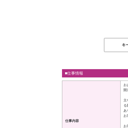
キ
■仕事情報
お
開
主
る
あ
お
仕事内容
お