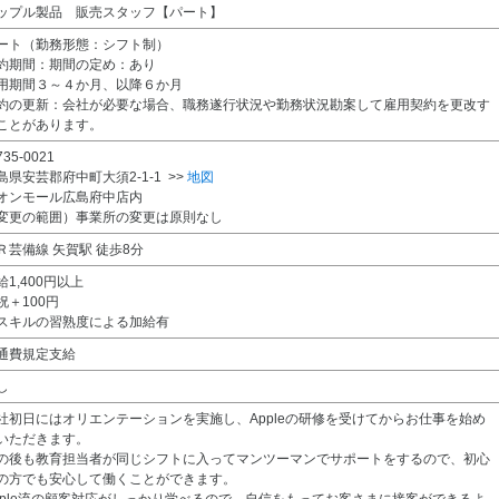
ップル製品 販売スタッフ【パート】
ート（勤務形態：シフト制）
約期間：期間の定め：あり
用期間３～４か月、以降６か月
約の更新：会社が必要な場合、職務遂行状況や勤務状況勘案して雇用契約を更改す
ことがあります。
35-0021
島県安芸郡府中町大須2-1-1 >>
地図
オンモール広島府中店内
変更の範囲）事業所の変更は原則なし
Ｒ芸備線 矢賀駅 徒歩8分
給1,400円以上
祝＋100円
スキルの習熟度による加給有
通費規定支給
し
社初日にはオリエンテーションを実施し、Appleの研修を受けてからお仕事を始め
いただきます。
の後も教育担当者が同じシフトに入ってマンツーマンでサポートをするので、初心
の方でも安心して働くことができます。