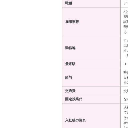
職種
ア
パ
契
雇用形態
試
契
る
〒7
広
勤務地
イ
（
最寄駅
Ｊ
時
給与
日
※
交通費
交
固定残業代
な
入
て
そ
入社後の流れ
者