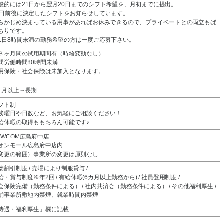
般的には21日から翌月20日までのシフト希望を、月初までに提出。
0日前後に決定したシフトをお知らせしています。
らかじめ決まっている用事があればお休みできるので、プライベートとの両立もば
ちりです。
1日8時間未満の勤務希望の方は一度ご応募下さい。
３ヶ月間の試用期間有（時給変動なし）
間労働時間80時間未満
用保険・社会保険は未加入となります。
ヵ月以上～長期
フト制
務曜日や日数など、お気軽にご相談ください！
給休暇の取得ももちろん可能です♪
EWCOM広島府中店
オンモール広島府中店内
変更の範囲）事業所の変更は原則なし
物割引制度 / 売場により制服貸与 /
給・賞与制度※年2回 / 有給休暇(6カ月以上勤務から) / 社員登用制度 /
会保険完備（勤務条件による） / 社内共済会（勤務条件による） / その他福利厚生 /
舗事業所敷地内禁煙、就業時間内禁煙
待遇・福利厚生」欄に記載