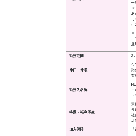
一
1
あ
っ
※
※
月
雇
勤務期間
3
シ
休日・休暇
勤
有
N
勤務先名称
イ
（
買
昇
待遇・福利厚生
社
店
加入保険
「