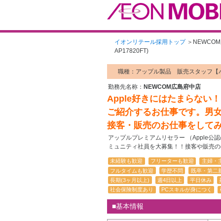
イオンリテール採用トップ
＞
NEWCO
AP17820FT)
職種：アップル製品 販売スタッフ【
勤務先名称：
NEWCOM広島府中店
Apple好きにはたまらな
ご紹介するお仕事です。男女問
接客・販売のお仕事をして
アップルプレミアムリセラー （Apple
ミュニティ社員を大募集！！接客や販売の
未経験も歓迎
フリーターも歓迎
主婦・
フルタイムも歓迎
学歴不問
既卒・第二
長期(3ヶ月以上)
週4日以上
平日休み
社会保険制度あり
PCスキルが身につく
■基本情報