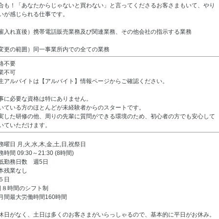
合も！「あなたからじゃないと買わない」と言ってくださるお客さまもいて、やり
いが感じられる仕事です。
雇入れ直後）携帯電話販売業務及び関連業務、その他会社の指示する業務
変更の範囲）同一事業所内での全ての業務
格不要
業不可
生アルバイトは【アルバイト】情報ページからご確認ください。
事に必要な資格は特にありません。
いている方のほとんどが未経験者からのスタートです。
実した研修の他、周りの先輩に質問ができる環境のため、初心者の方でも安心して
いていただけます。
務曜日 月,火,水,木,金,土,日,祝祭日
時間 09:30～21:30 (8時間)
低勤務日数 週5日
本残業なし
５日
日８時間のシフト制
月間最大労働時間160時間
休日がなく、土日は多くのお客さまがいらっしゃるので、基本的に平日がお休み。