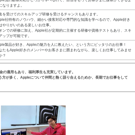
pple流の顧客対応がしっかり学べるので、自信をもってお客さまに接客ができるよ
になりますよ。
名を受けてのスキルアップ研修を受けるチャンスもあります。
pple社特有のノウハウ、細かい接客対応や専門的な知識を学べるので、Apple好き
はやりがいのある楽しいお仕事。
オンでの研修に加え、Apple社が定期的に主催する研修や資格テストもあり、スキ
アップが可能です。
pple製品が好き、Appleの魅力を人に教えたい、という方にピッタリのお仕事！
なたもApple好きのメンバーやお客さまに囲まれながら、楽しくお仕事してみませ
か？
金の適用もあり、福利厚生も充実しています。
いう方が多く、Appleについて仲間と熱く語り合えるためか、長期でお仕事をして