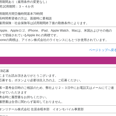
用期間あり（雇用条件の変更なし）
間:試用期間：３～４か月
用期間月間労働時間基本79時間
長時間希望者の方は、面接時に要相談
雇用保険・社会保険等は試用期間終了後の勤務条件によります。
Apple、Appleロゴ、iPhone、iPad、Apple Watch、Macは、米国およびその他の
々で登録されているApple Inc.の商標です。
Phoneの商標は、アイホン株式会社のライセンスにもとづき使用されています。
ページトップへ戻
EB応募
こまでお読み頂きありがとうございます。
応募する」ボタンより必要項目入力の上、ご応募ください。
募⇒選考会日時のご相談のため、弊社より２～３日中にお電話又はメールにてご連
させていただきます
考会時に履歴書をお持ちください。
履歴書は合否に関わらず返却しておりません。
オンリテール株式会社 住居余暇本部 イオンモバイル事業部