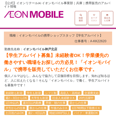
【公式】イオンリテール㈱ イオンモバイル事業部｜兵庫｜携帯販売のアルバ
イト情報
検索
キープ
最近見
履歴
リスト
た仕事
職種：イオンモバイルの携帯ショップスタッフ【学生アルバイト】
仕事番号：A-KK22620
勤務先名称：
イオンモバイル神戸北店
【学生アルバイト募集】未経験者OK！学業優先の
働きやすい職場をお探しの方必見！「イオンモバイ
ル」で携帯を販売していただくお仕事です。
個人ノルマはなし、みんなで協力して店舗目標を目指します。知れば知るほ
ど、人に伝えたくなる！そんな「イオンモバイル」で働く、学生アルバイト
を募集中です！
未経験も歓迎
学生も歓迎
シフト制
高収入・高時給
交通費支給
週2～3日からOK
大学生も歓迎
社会人未経験ＯＫ
20代活躍中
1日4h以内
週3日以内勤務
早朝・朝の仕事
昼からの仕事
夕方からの仕事
夜からの仕事
午後のみＯＫ
1日7時間以下勤務ＯＫ
土日祝のみOK
週2～4日以内
時給1000円以上
バイク・車通勤OK