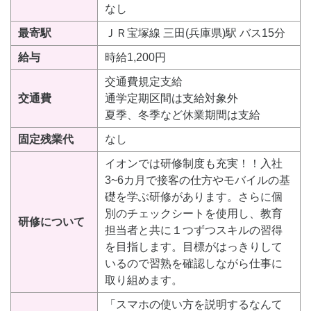
なし
最寄駅
ＪＲ宝塚線 三田(兵庫県)駅 バス15分
給与
時給1,200円
交通費規定支給
交通費
通学定期区間は支給対象外
夏季、冬季など休業期間は支給
固定残業代
なし
イオンでは研修制度も充実！！入社
3~6カ月で接客の仕方やモバイルの基
礎を学ぶ研修があります。さらに個
別のチェックシートを使用し、教育
研修について
担当者と共に１つずつスキルの習得
を目指します。目標がはっきりして
いるので習熟を確認しながら仕事に
取り組めます。
「スマホの使い方を説明するなんて