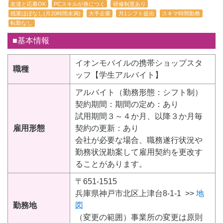
友達と応募OK
PCスキルが身につく
研修制度あり
残業ほぼなし(月20時間未満)
大手企業
月1シフト提出
スキマ時間勤務
転勤なし
■基本情報
イオンモバイルの携帯ショップスタ
職種
ッフ【学生アルバイト】
アルバイト（勤務形態：シフト制）
契約期間：期間の定め：あり
試用期間３～４か月、以降３か月毎
雇用形態
契約の更新：あり
会社が必要な場合、職務遂行状況や
勤務状況勘案して雇用契約を更改す
ることがあります。
〒651-1515
兵庫県神戸市北区上津台8-1-1 >>
地
勤務地
図
（変更の範囲）事業所の変更は原則