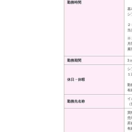
勤務時間
基
シ
２
当
※
月
雇
勤務期間
3
シ
１
休日・休暇
勤
有
イ
勤務先名称
（
買
売
昇
有