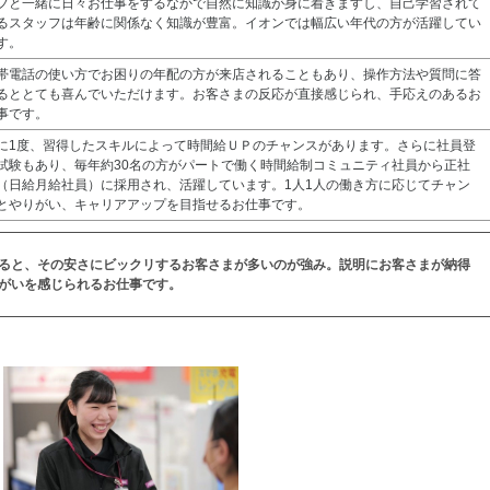
フと一緒に日々お仕事をするなかで自然に知識が身に着きますし、自己学習されて
るスタッフは年齢に関係なく知識が豊富。イオンでは幅広い年代の方が活躍してい
す。
帯電話の使い方でお困りの年配の方が来店されることもあり、操作方法や質問に答
るととても喜んでいただけます。お客さまの反応が直接感じられ、手応えのあるお
事です。
に1度、習得したスキルによって時間給ＵＰのチャンスがあります。さらに社員登
試験もあり、毎年約30名の方がパートで働く時間給制コミュニティ社員から正社
（日給月給社員）に採用され、活躍しています。1人1人の働き方に応じてチャン
とやりがい、キャリアアップを目指せるお仕事です。
ると、その安さにビックリするお客さまが多いのが強み。説明にお客さまが納得
がいを感じられるお仕事です。