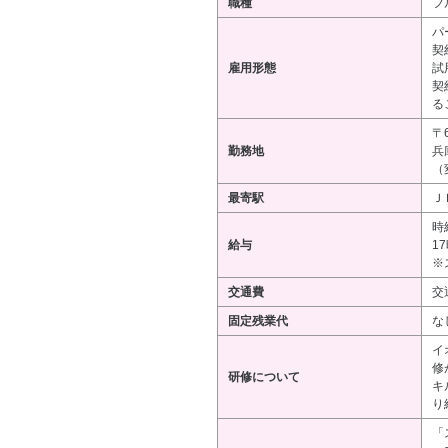
職種
フ
パ
契
雇用形態
試
契
る
〒6
勤務地
兵
（
最寄駅
Ｊ
時
給与
1
※
交通費
交
固定残業代
な
イ
修
研修について
キ
り
「