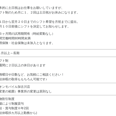
本的に土日祝はお仕事をお願いしていますが、
フト制のため月に１、２回は土日祝がお休みになります。
１日から翌月２０日までのシフト希望を月初までに提出。
月１０日前後にシフトを決定してお知らせします。
３ヶ月間の試用期間有（時給変動なし）
間労働時間80時間未満
用保険・社会保険は未加入となります。
ヵ月以上～長期
フト制
週間に２日以上の休日があります
務曜日や日数など、お気軽にご相談ください！
給休暇の取得ももちろん可能です♪
オンモバイル加古川店
変更の範囲）事業所の変更は原則なし
物割引制度
場により制服貸与
給・賞与制度※年2回
給休暇(6カ月以上勤務から)