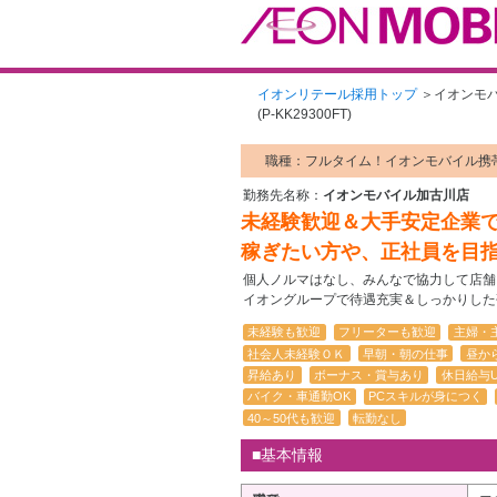
イオンリテール採用トップ
＞
イオンモ
(P-KK29300FT)
職種：フルタイム！イオンモバイル携
勤務先名称：
イオンモバイル加古川店
未経験歓迎＆大手安定企業
稼ぎたい方や、正社員を目
個人ノルマはなし、みんなで協力して店舗
イオングループで待遇充実＆しっかりした
未経験も歓迎
フリーターも歓迎
主婦・
社会人未経験ＯＫ
早朝・朝の仕事
昼か
昇給あり
ボーナス・賞与あり
休日給与U
バイク・車通勤OK
PCスキルが身につく
40～50代も歓迎
転勤なし
■基本情報