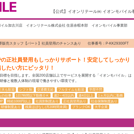
【公式】イオンリテール㈱ イオンモバイル
バイル加古川店 イオンリテール株式会社 住居余暇本部 イオンモバイル事業部
帯販売スタッフ【パート】社員登用のチャンスあり
仕事番号：P-KK29300FT
での正社員登用もしっかりサポート！安定してしっかり
指したい方にピッタリ！
目標を目指します。全国200店舗以上でサービスを展開する「イオンモバイル」は
研修と複数人体制の現場で働きやすい環境です。
主夫も歓迎
シフト制
交通費支給
フルタイムも歓迎
学歴不問
らの仕事
1日7時間以下勤務ＯＫ
週2～4日以内
週4日以上
1ヵ月以内に勤務
P
時給1000円以上
社員割制度あり
正社員登用あり
社会保険制度あり
研修制度あり
残業ほぼなし(月20時間未満)
ブランクOK
大手企業