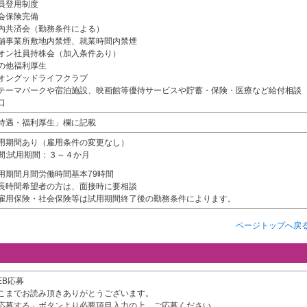
員登用制度
会保険完備
内共済会（勤務条件による）
舗事業所敷地内禁煙、就業時間内禁煙
オン社員持株会（加入条件あり）
の他福利厚生
オングッドライフクラブ
テーマパークや宿泊施設、映画館等優待サービスや貯蓄・保険・医療など給付相談
口
待遇・福利厚生」欄に記載
用期間あり（雇用条件の変更なし）
間:試用期間：３～４か月
用期間月間労働時間基本79時間
長時間希望者の方は、面接時に要相談
雇用保険・社会保険等は試用期間終了後の勤務条件によります。
ページトップへ戻
EB応募
こまでお読み頂きありがとうございます。
応募する」ボタンより必要項目入力の上、ご応募ください。