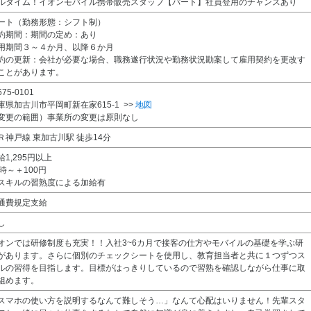
ルタイム！イオンモバイル携帯販売スタッフ【パート】社員登用のチャンスあり
ート（勤務形態：シフト制）
約期間：期間の定め：あり
用期間３～４か月、以降６か月
約の更新：会社が必要な場合、職務遂行状況や勤務状況勘案して雇用契約を更改す
ことがあります。
75-0101
庫県加古川市平岡町新在家615-1 >>
地図
変更の範囲）事業所の変更は原則なし
Ｒ神戸線 東加古川駅 徒歩14分
給1,295円以上
7時～＋100円
スキルの習熟度による加給有
通費規定支給
し
オンでは研修制度も充実！！入社3~6カ月で接客の仕方やモバイルの基礎を学ぶ研
があります。さらに個別のチェックシートを使用し、教育担当者と共に１つずつス
ルの習得を目指します。目標がはっきりしているので習熟を確認しながら仕事に取
組めます。
スマホの使い方を説明するなんて難しそう…」なんて心配はいりません！先輩スタ