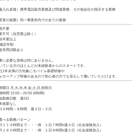
雇入れ直後）携帯電話販売業務及び関連業務、その他会社の指示する業務
変更の範囲）同一事業所内での全ての業務
格不要
業不可（自営業は除く）
校卒業以上
5歳定年制
途登用試験あり
事に必要な資格は特にありません。
いている方のほとんどが未経験者からのスタートです。
社1年未満の方対象にモバイル基礎研修や
ォローアップ研修があるので初心者の方でも安心して働いていただけます。
務曜日 月,火,水,木,金,土,日,祝祭日
時間 10:00～20:00 (6時間)
低勤務日数 週3日
本残業なし
日６時間～８時間、週３日～５日
選べる勤務パターン
月１１９時間まで・・・例 １日７時間x週４日（社会保険加入）
月１６０時間まで・・・例 １日８時間x週５日（社会保険加入）