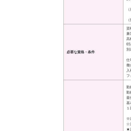
（
（
資
兼
高
6
別
必要な資格・条件
仕
働
入
フ
勤
勤務
最
基
１
※
☆
★