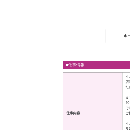
キ
■仕事情報
イ
店
た
ま
4
そ
仕事内容
ご
イ
反