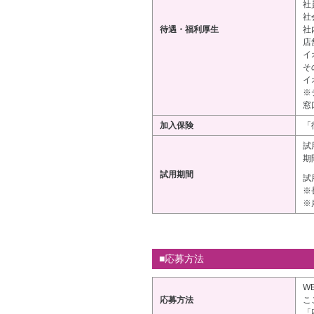
社
社
待遇・福利厚生
社
店
イ
そ
イ
※
窓
加入保険
「
試
期
試用期間
試
※
※
■応募方法
W
応募方法
こ
「