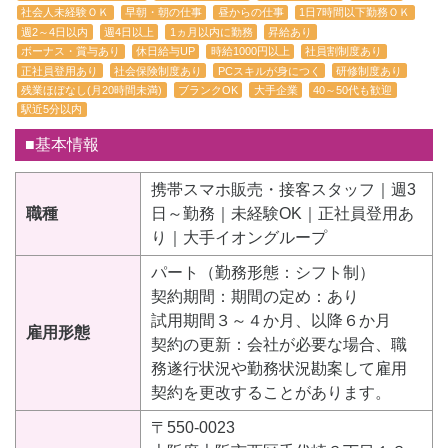
社会人未経験ＯＫ
早朝・朝の仕事
昼からの仕事
1日7時間以下勤務ＯＫ
週2～4日以内
週4日以上
1ヵ月以内に勤務
昇給あり
ボーナス・賞与あり
休日給与UP
時給1000円以上
社員割制度あり
正社員登用あり
社会保険制度あり
PCスキルが身につく
研修制度あり
残業ほぼなし(月20時間未満)
ブランクOK
大手企業
40～50代も歓迎
駅近5分以内
■基本情報
携帯スマホ販売・接客スタッフ｜週3
職種
日～勤務｜未経験OK｜正社員登用あ
り｜大手イオングループ
パート（勤務形態：シフト制）
契約期間：期間の定め：あり
試用期間３～４か月、以降６か月
雇用形態
契約の更新：会社が必要な場合、職
務遂行状況や勤務状況勘案して雇用
契約を更改することがあります。
〒550-0023