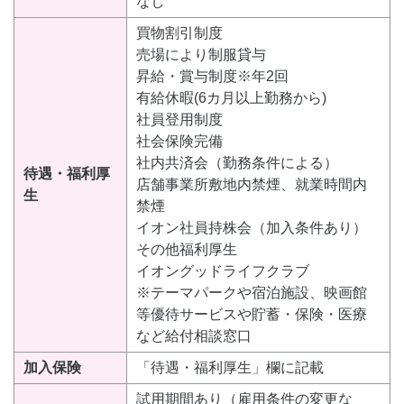
なし
買物割引制度
売場により制服貸与
昇給・賞与制度※年2回
有給休暇(6カ月以上勤務から)
社員登用制度
社会保険完備
社内共済会（勤務条件による）
待遇・福利厚
店舗事業所敷地内禁煙、就業時間内
生
禁煙
イオン社員持株会（加入条件あり）
その他福利厚生
イオングッドライフクラブ
※テーマパークや宿泊施設、映画館
等優待サービスや貯蓄・保険・医療
など給付相談窓口
加入保険
「待遇・福利厚生」欄に記載
試用期間あり（雇用条件の変更な