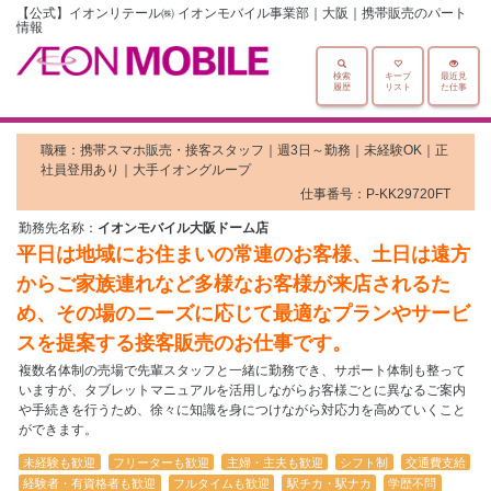
【公式】イオンリテール㈱ イオンモバイル事業部｜大阪｜携帯販売のパート
情報
検索
キープ
最近見
履歴
リスト
た仕事
職種：携帯スマホ販売・接客スタッフ｜週3日～勤務｜未経験OK｜正
社員登用あり｜大手イオングループ
仕事番号：P-KK29720FT
勤務先名称：
イオンモバイル大阪ドーム店
平日は地域にお住まいの常連のお客様、土日は遠方
からご家族連れなど多様なお客様が来店されるた
め、その場のニーズに応じて最適なプランやサービ
スを提案する接客販売のお仕事です。
複数名体制の売場で先輩スタッフと一緒に勤務でき、サポート体制も整って
いますが、タブレットマニュアルを活用しながらお客様ごとに異なるご案内
や手続きを行うため、徐々に知識を身につけながら対応力を高めていくこと
ができます。
未経験も歓迎
フリーターも歓迎
主婦・主夫も歓迎
シフト制
交通費支給
経験者・有資格者も歓迎
フルタイムも歓迎
駅チカ・駅ナカ
学歴不問