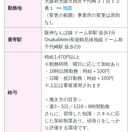
大阪府大阪市西区千代崎３丁目１３
勤務地
番１ >>
地図
（変更の範囲）事業所の変更は原則
なし
阪神なんば線 ドーム前駅 徒歩1分
最寄駅
OsakaMetro長堀鶴見緑地線 ドーム前
千代崎駅 徒歩2分
時給1,470円以上
※勤務時間・曜日に応じて加給あり
・18時以降勤務：時給＋100円
・日曜・祝日勤務：時給＋100円
※上記は重複適用されます
給与
＜働き方の目安＞
・週3～5日／1日6～8時間勤務
さらに、習得した知識・スキルに応
じた加給制度あり。頑張りをしっか
り評価する環境です。