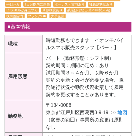
平日休み
1ヵ月以内に勤務
ボーナス・賞与あり
社員割制度あり
PCスキルが身につく
研修制度あり
残業ほぼなし(月20時間未満)
扶養控除内
ブランクOK
大手企業
■基本情報
時短勤務もできます！イオンモバイ
職種
ルスマホ販売スタッフ【パート】
パート（勤務形態：シフト制）
契約期間：期間の定め：あり
試用期間３～４か月、以降６か月
雇用形態
契約の更新：会社が必要な場合、職
務遂行状況や勤務状況勘案して雇用
契約を更改することがあります。
〒134-0088
東京都江戸川区西葛西3-9-19 >>
地図
勤務地
（変更の範囲）事業所の変更は原則
なし