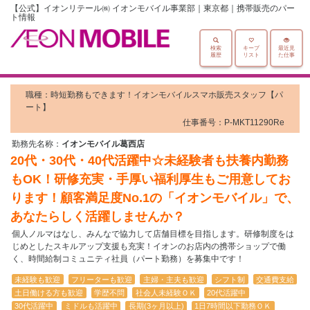
【公式】イオンリテール㈱ イオンモバイル事業部｜東京都｜携帯販売のパー
ト情報
検索
キープ
最近見
履歴
リスト
た仕事
職種：時短勤務もできます！イオンモバイルスマホ販売スタッフ【パ
ート】
仕事番号：P-MKT11290Re
勤務先名称：
イオンモバイル葛西店
20代・30代・40代活躍中☆未経験者も扶養内勤務
もOK！研修充実・手厚い福利厚生もご用意してお
ります！顧客満足度No.1の「イオンモバイル」で、
あなたらしく活躍しませんか？
個人ノルマはなし、みんなで協力して店舗目標を目指します。研修制度をは
じめとしたスキルアップ支援も充実！イオンのお店内の携帯ショップで働
く、時間給制コミュニティ社員（パート勤務）を募集中です！
未経験も歓迎
フリーターも歓迎
主婦・主夫も歓迎
シフト制
交通費支給
土日働ける方も歓迎
学歴不問
社会人未経験ＯＫ
20代活躍中
30代活躍中
ミドルも活躍中
長期(3ヶ月以上)
1日7時間以下勤務ＯＫ