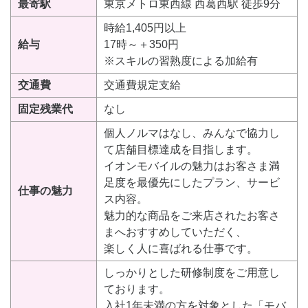
最寄駅
東京メトロ東西線 西葛西駅 徒歩9分
時給1,405円以上
給与
17時～＋350円
※スキルの習熟度による加給有
交通費
交通費規定支給
固定残業代
なし
個人ノルマはなし、みんなで協力し
て店舗目標達成を目指します。
イオンモバイルの魅力はお客さま満
足度を最優先にしたプラン、サービ
仕事の魅力
ス内容。
魅力的な商品をご来店されたお客さ
まへおすすめしていただく、
楽しく人に喜ばれる仕事です。
しっかりとした研修制度をご用意し
ております。
入社1年未満の方を対象とした「モバ